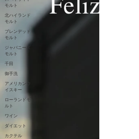
モルト
北ハイランド
モルト
ブレンデッド
モルト
ジャパニーズ
モルト
千田
御手洗
アメリカンウ
イスキー
ローランドモ
ルト
ワイン
ダイエット
カクテル