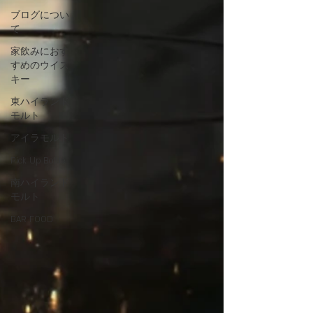
ブログについ
て
家飲みにおす
すめのウイス
キー
東ハイランド
モルト
アイラモルト
Pick Up Bottle
南ハイランド
モルト
BAR FOOD