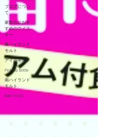
ブログについ
て
家飲みにおす
すめのウイス
キー
東ハイランド
モルト
アイラモルト
Pick Up Bottle
南ハイランド
モルト
BAR FOOD