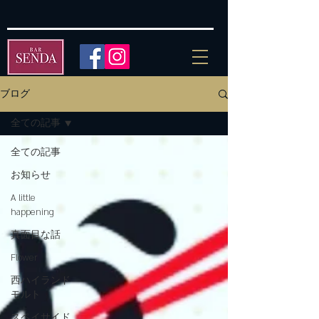
ブログ
全ての記事
全ての記事
お知らせ
A little
happening
真面目な話
Flower
西ハイランド
モルト
スペイサイド