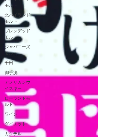
モルト
北ハイランド
モルト
ブレンデッド
モルト
ジャパニーズ
モルト
千田
御手洗
アメリカンウ
イスキー
ローランドモ
ルト
ワイン
ダイエット
カクテル