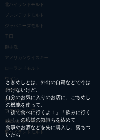
北ハイランドモルト
ブレンデッドモルト
ジャパニーズモルト
千田
御手洗
アメリカンウイスキー
ローランドモルト
ワイン
さきめしとは、外出の自粛などで今は
ダイエット
行けないけど、
自分のお気に入りのお店に、ごちめし
カクテル
の機能を使って、
ブログについて
「後で食べに行くよ！」「飲みに行く
よ！」の応援の気持ちを込めて
家飲みにおすすめのウイスキー
食事やお酒などを先に購入し、落ちつ
東ハイランドモルト
いたら