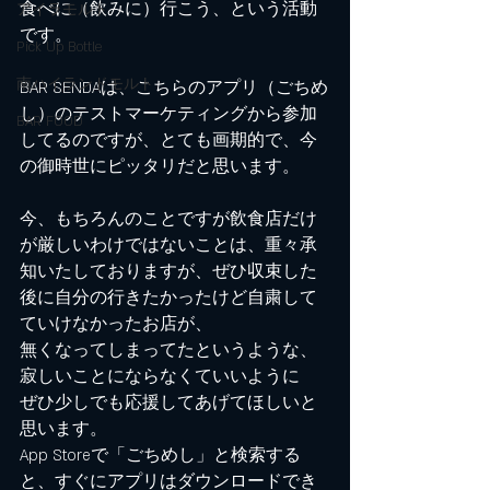
食べに（飲みに）行こう、という活動
アイラモルト
です。
Pick Up Bottle
南ハイランドモルト
BAR SENDAは、こちらのアプリ（ごちめ
し）のテストマーケティングから参加
BAR FOOD
してるのですが、とても画期的で、今
の御時世にピッタリだと思います。
今、もちろんのことですが飲食店だけ
が厳しいわけではないことは、重々承
知いたしておりますが、ぜひ収束した
後に自分の行きたかったけど自粛して
ていけなかったお店が、
無くなってしまってたというような、
寂しいことにならなくていいように
ぜひ少しでも応援してあげてほしいと
思います。
App Storeで「ごちめし」と検索する
と、すぐにアプリはダウンロードでき