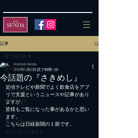
記事
全ての記事
Hirofumi Senda
全ての記事
2020年4月12日
読了時間: 2分
今話題の『さきめし』
お知らせ
近頃テレビや新聞でよく飲食店をアプ
A little happening
リで支援というニュースや記事があり
真面目な話
ますが、
皆様もご覧になった事があるかと思い
Flower
ます。
西ハイランドモルト
こちらは日経新聞の１面です。
スペイサイドモルト