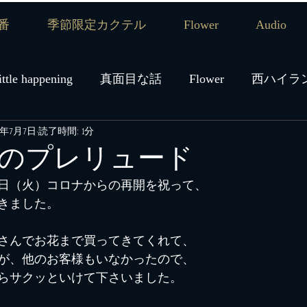
番
季節限定カクテル
Flower
Audio
ittle happening
真面目な話
Flower
西ハイラ
0年7月7日
読了時間: 1分
ハイランドモルト
ブレンデッドモルト
ジャパ
のプレリュード
日（火）コロナからの再開を祝って、
スキー
ローランドモルト
ワイン
ダイエッ
きました。
さんでお花まで買ってきてくれて、
におすすめのウイスキー
東ハイランドモルト
が、他のお客様もいなかったので、
らサクッといけて下さいました。
ンドモルト
BAR FOOD