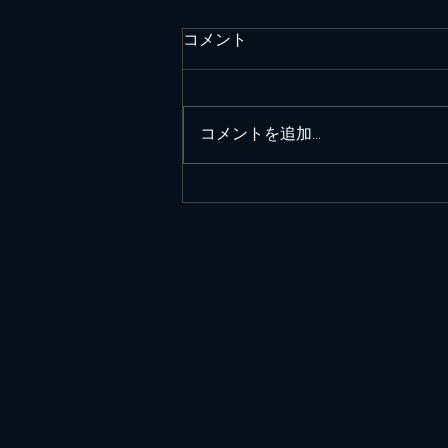
コメント
コメントを追加…
緊急事態宣言解除の福岡 お
花を飾って営業再開