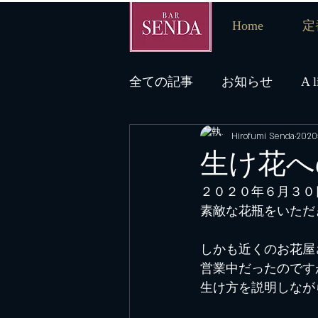
Home
定
全ての記事
お知らせ
A l
Hirofumi Senda
202
スペイサイドモルト
北
生け花へ
２０２０年６月３０
御手洗
アメリカンウイ
素敵な花瓶をいただ
しかも近くのお花屋
ブログについて
家飲み
営業中だったのです
生け方を説明しなが
Pick Up Bottle
南ハイラ