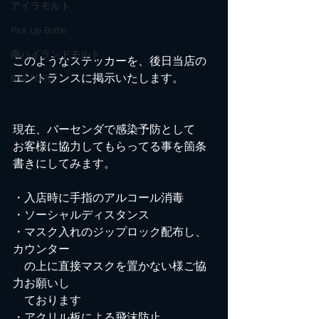
アイラモルト
Pick Up Bottle
南ハイランドモルト
このようなステッカーを、後日当店の
エントランスに掲示いたします。
BAR FOOD
現在、バーセンダで感染予防として
お客様に協力してもらってる事を箇条
書きにしてみます。
・入店時に手指のアルコール消毒
・ソーシャルディスタンス
・マスク入れのジップロック配布し、
カウンター　
　の上に直接マスクを置かない様ご協
力お願いし
　ております
・アクリル板による飛沫防止