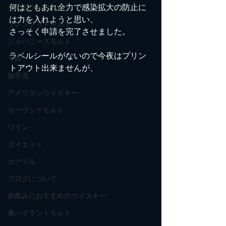
何はともあれ全力で感染拡大の防止に
北ハイランドモルト
は力を入れようと思い、
ブレンデッドモルト
さっそく申請を完了させました。
ジャパニーズモルト
ラベルシールがないので今夜はプリン
千田
トアウト出来ませんが、
御手洗
アメリカンウイスキー
ローランドモルト
ワイン
ダイエット
カクテル
ブログについて
家飲みにおすすめのウイスキー
東ハイランドモルト