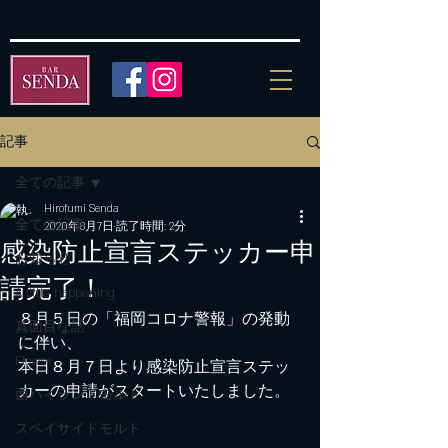
記事
全ての記事
Hirofumi Senda
全ての記事
2020年8月7日
読了時間: 2分
感染防止宣言ステッカー申
お知らせ
請完了！
A little happening
８月５日の「福岡コロナ警報」の発動
真面目な話
に伴い、
Flower
本日８月７日より感染防止宣言ステッ
カーの申請がスタートいたしました。
西ハイランドモルト
スペイサイドモルト